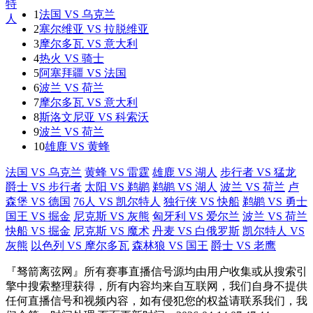
1
法国 VS 乌克兰
2
塞尔维亚 VS 拉脱维亚
3
摩尔多瓦 VS 意大利
4
热火 VS 骑士
5
阿塞拜疆 VS 法国
6
波兰 VS 荷兰
7
摩尔多瓦 VS 意大利
8
斯洛文尼亚 VS 科索沃
9
波兰 VS 荷兰
10
雄鹿 VS 黄蜂
法国 VS 乌克兰
黄蜂 VS 雷霆
雄鹿 VS 湖人
步行者 VS 猛龙
爵士 VS 步行者
太阳 VS 鹈鹕
鹈鹕 VS 湖人
波兰 VS 荷兰
卢
森堡 VS 德国
76人 VS 凯尔特人
独行侠 VS 快船
鹈鹕 VS 勇士
国王 VS 掘金
尼克斯 VS 灰熊
匈牙利 VS 爱尔兰
波兰 VS 荷兰
快船 VS 掘金
尼克斯 VS 魔术
丹麦 VS 白俄罗斯
凯尔特人 VS
灰熊
以色列 VS 摩尔多瓦
森林狼 VS 国王
爵士 VS 老鹰
『驽箭离弦网』所有赛事直播信号源均由用户收集或从搜索引
擎中搜索整理获得，所有内容均来自互联网，我们自身不提供
任何直播信号和视频内容，如有侵犯您的权益请联系我们，我