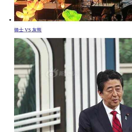
骑士 VS 灰熊