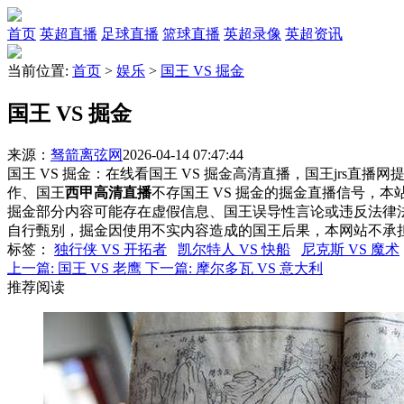
首页
英超直播
足球直播
篮球直播
英超录像
英超资讯
当前位置:
首页
>
娱乐
>
国王 VS 掘金
国王 VS 掘金
来源：
驽箭离弦网
2026-04-14 07:47:44
国王 VS 掘金：在线看国王 VS 掘金高清直播，国王jrs直播
作、国王
西甲高清直播
不存国王 VS 掘金的掘金直播信号，
掘金部分内容可能存在虚假信息、国王误导性言论或违反法律
自行甄别，掘金因使用不实内容造成的国王后果，本网站不承
标签
：
独行侠 VS 开拓者
凯尔特人 VS 快船
尼克斯 VS 魔术
上一篇:
国王 VS 老鹰
下一篇:
摩尔多瓦 VS 意大利
推荐阅读