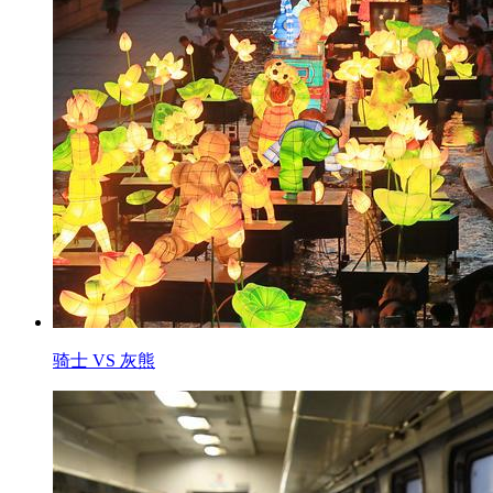
骑士 VS 灰熊