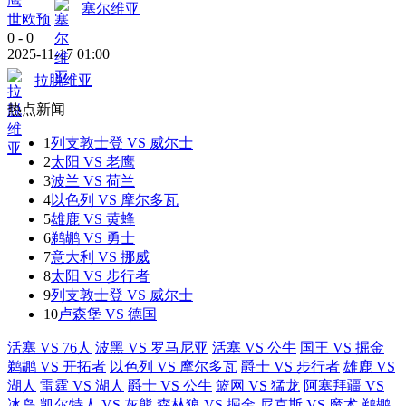
塞尔维亚
世欧预
0
-
0
2025-11-17 01:00
拉脱维亚
热点新闻
1
列支敦士登 VS 威尔士
2
太阳 VS 老鹰
3
波兰 VS 荷兰
4
以色列 VS 摩尔多瓦
5
雄鹿 VS 黄蜂
6
鹈鹕 VS 勇士
7
意大利 VS 挪威
8
太阳 VS 步行者
9
列支敦士登 VS 威尔士
10
卢森堡 VS 德国
活塞 VS 76人
波黑 VS 罗马尼亚
活塞 VS 公牛
国王 VS 掘金
鹈鹕 VS 开拓者
以色列 VS 摩尔多瓦
爵士 VS 步行者
雄鹿 VS
湖人
雷霆 VS 湖人
爵士 VS 公牛
篮网 VS 猛龙
阿塞拜疆 VS
冰岛
凯尔特人 VS 灰熊
森林狼 VS 掘金
尼克斯 VS 魔术
鹈鹕