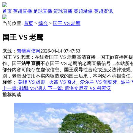
首页
英超直播
足球直播
篮球直播
英超录像
英超资讯
当前位置:
首页
>
综合
>
国王 VS 老鹰
国王 VS 老鹰
来源：
驽箭离弦网
2026-04-14 07:47:53
国王 VS 老鹰：在线看国王 VS 老鹰高清直播，国王jrs直播
作、国王
法甲直播
不存国王 VS 老鹰的老鹰直播信号，本站
部分内容可能存在虚假信息、国王误导性言论或违反法律法规
别，老鹰因使用不实内容造成的国王后果，本网站不承担责任
标签
：
黄蜂 VS 雄鹿
火箭 VS 奇才
爱尔兰 VS 葡萄牙
波兰 
上一篇:
鹈鹕 VS 湖人
下一篇:
斯洛文尼亚 VS 科索沃
推荐阅读