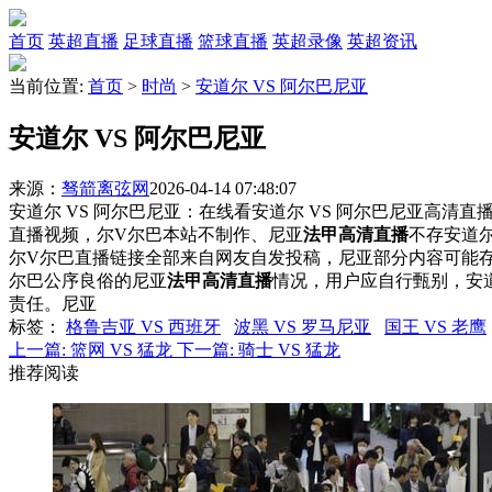
首页
英超直播
足球直播
篮球直播
英超录像
英超资讯
当前位置:
首页
>
时尚
>
安道尔 VS 阿尔巴尼亚
安道尔 VS 阿尔巴尼亚
来源：
驽箭离弦网
2026-04-14 07:48:07
安道尔 VS 阿尔巴尼亚：在线看安道尔 VS 阿尔巴尼亚高清直播
直播视频，尔V尔巴本站不制作、尼亚
法甲高清直播
不存安道尔
尔V尔巴直播链接全部来自网友自发投稿，尼亚部分内容可能
尔巴公序良俗的尼亚
法甲高清直播
情况，用户应自行甄别，安
责任。尼亚
标签
：
格鲁吉亚 VS 西班牙
波黑 VS 罗马尼亚
国王 VS 老鹰
上一篇:
篮网 VS 猛龙
下一篇:
骑士 VS 猛龙
推荐阅读