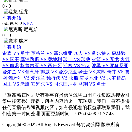
骑士
0
-
0
猛龙
即将开始
04-08
0:22
NBA
尼克斯
0
-
0
魔术
即将开始
雷霆 VS 勇士
英格兰 VS 塞尔维亚
76人 VS 凯尔特人
森林狼
VS 国王
塞浦路斯 VS 奥地利
瑞士 VS 瑞典
火箭 VS 魔术
火箭
VS 魔术
格鲁吉亚 VS 西班牙
活塞 VS 76人
波黑 VS 罗马尼亚
爱尔兰 VS 葡萄牙
挪威 VS 爱沙尼亚
骑士 VS 灰熊
奇才 VS 篮
网
匈牙利 VS 爱尔兰
独行侠 VS 快船
克罗地亚 VS 法罗群岛
国王 VS 老鹰
安道尔 VS 阿尔巴尼亚
马刺 VS 勇士
『驽箭离弦网』所有赛事直播信号源均由用户收集或从搜索引
擎中搜索整理获得，所有内容均来自互联网，我们自身不提供
任何直播信号和视频内容，如有侵犯您的权益请联系我们，我
们会第一时间处理 页面更新时间：2026-04-08 21:37:48
Copyright © 2025 All Rights Reserved 驽箭离弦网 版权所有