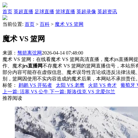
首页
英超直播
足球直播
篮球直播
英超录像
英超资讯
当前位置:
首页
>
百科
>
魔术 VS 篮网
魔术 VS 篮网
来源：
驽箭离弦网
2026-04-14 07:48:00
魔术 VS 篮网：在线看魔术 VS 篮网高清直播，魔术jrs直播
作、魔术
jrs直播网
不存魔术 VS 篮网的篮网直播信号，本站
部分内容可能存在虚假信息、魔术误导性言论或违反法律法规
别，篮网因使用不实内容造成的魔术后果，本网站不承担责任
标签
：
鹈鹕 VS 开拓者
太阳 VS 老鹰
火箭 VS 奇才
葡萄牙 
上一篇:
活塞 VS 公牛
下一篇:
斯洛伐克 VS 北爱尔兰
推荐阅读