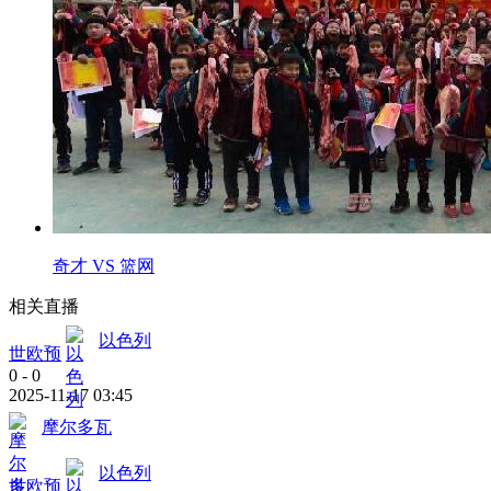
奇才 VS 篮网
相关直播
以色列
世欧预
0
-
0
2025-11-17 03:45
摩尔多瓦
以色列
世欧预