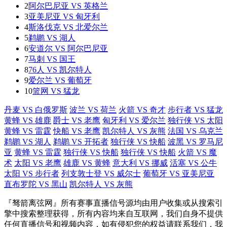
2
阿尔巴尼亚 VS 英格兰
3
亚美尼亚 VS 匈牙利
4
斯洛伐克 VS 北爱尔兰
5
鹈鹕 VS 湖人
6
安道尔 VS 阿尔巴尼亚
7
马刺 VS 国王
8
76人 VS 凯尔特人
9
爱尔兰 VS 葡萄牙
10
篮网 VS 猛龙
丹麦 VS 白俄罗斯
波兰 VS 荷兰
火箭 VS 奇才
步行者 VS 猛龙
黄蜂 VS 雄鹿
爵士 VS 老鹰
匈牙利 VS 爱尔兰
独行侠 VS 太阳
黄蜂 VS 雷霆
快船 VS 老鹰
凯尔特人 VS 灰熊
法国 VS 乌克兰
鹈鹕 VS 湖人
鹈鹕 VS 开拓者
独行侠 VS 快船
波黑 VS 罗马尼
亚
黄蜂 VS 雷霆
独行侠 VS 快船
独行侠 VS 快船
火箭 VS 魔
术
太阳 VS 老鹰
雄鹿 VS 黄蜂
意大利 VS 挪威
活塞 VS 公牛
太阳 VS 步行者
列支敦士登 VS 威尔士
葡萄牙 VS 亚美尼亚
直布罗陀 VS 黑山
凯尔特人 VS 灰熊
『驽箭离弦网』所有赛事直播信号源均由用户收集或从搜索引
擎中搜索整理获得，所有内容均来自互联网，我们自身不提供
任何直播信号和视频内容，如有侵犯您的权益请联系我们，我